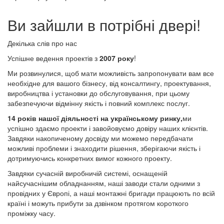
Ви зайшли в потрібні двері!
Декілька слів про нас
Успішне ведення проектів з
2007 року
!
Ми розвинулися, щоб мати можливість запропонувати вам все
необхідне для вашого бізнесу, від консалтингу, проектування,
виробництва і установки до обслуговування, при цьому
забезпечуючи відмінну якість і повний комплекс послуг.
14 років нашої діяльності на українському ринку,
ми
успішно здаємо проекти і завойовуємо довіру наших клієнтів.
Завдяки накопиченому досвіду ми можемо передбачати
можливі проблеми і знаходити рішення, зберігаючи якість і
дотримуючись конкретних вимог кожного проекту.
Завдяки сучасній виробничій системі, оснащеній
найсучаснішим обладнанням, наші заводи стали одними з
провідних у Європі, а наші монтажні бригади працюють по всій
країні і можуть прибути за дзвінком протягом короткого
проміжку часу.