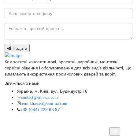
Подати
Комплексні консалтингові, проектні, виробничі, монтажні,
сервісні рішення і обслуговування для всіх видів діяльності, що
вимагають використання промислових дверей та воріт.
Зв'яжіться з нами
Україна, м. Київ, вул. Будіндустрії 6
contact@emi-ua.com
semi.khassen@emi-ua.com
+38 (044) 222 63 97
Мы используем куки, чтобы дать вам лучший опыт на нашем
сайте. Продолжая пользоваться нашими услугами, вы
соглашаетесь с тем, как мы используем куки.
OK